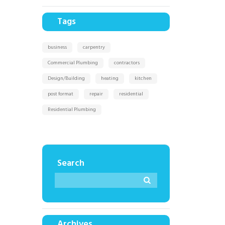
Tags
business
carpentry
Commercial Plumbing
contractors
Design/Building
heating
kitchen
post format
repair
residential
Residential Plumbing
Search
Archives