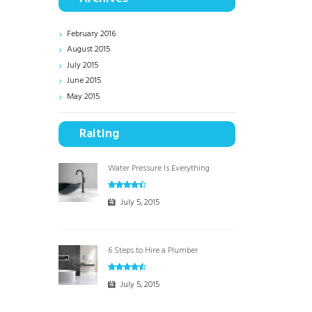
February
2016
August
2015
July
2015
June
2015
May
2015
Raiting
Water Pressure Is Everything
July 5, 2015
6 Steps to Hire a Plumber
July 5, 2015