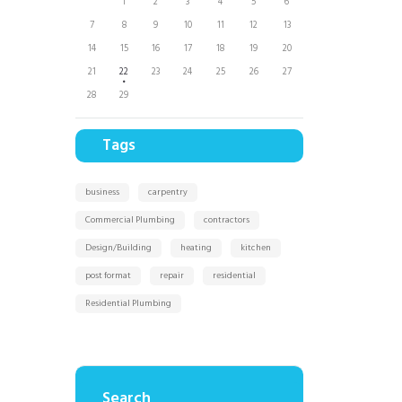
1
2
3
4
5
6
7
8
9
10
11
12
13
14
15
16
17
18
19
20
21
22
23
24
25
26
27
28
29
Tags
business
carpentry
Commercial Plumbing
contractors
Design/Building
heating
kitchen
post format
repair
residential
Residential Plumbing
Search