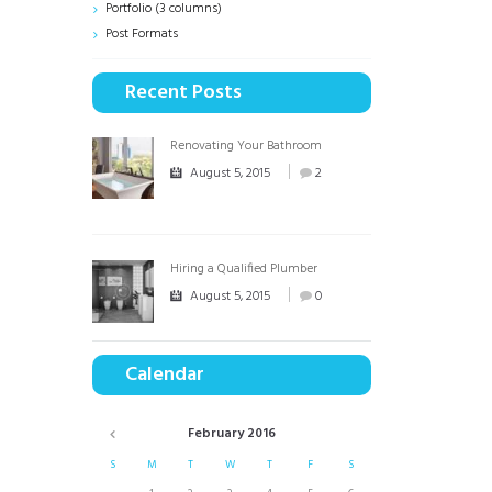
Portfolio (3 columns)
Post Formats
Recent Posts
Renovating Your Bathroom
August 5, 2015
2
Hiring a Qualified Plumber
August 5, 2015
0
Calendar
February
2016
S
M
T
W
T
F
S