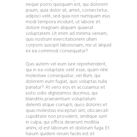
neque porro quisquam est, qui dolorem
ipsum, quia dolor sit, amet, consectetur,
adipisci velit, sed quia non numquam eius
modi tempora incidunt, ut labore et
dolore magnam aliquam quaerat
voluptatem. Ut enim ad minima veniam,
quis nostrum exercitationem ullam
corporis suscipit laboriosam, nisi ut aliquid
ex ea commodi consequatur?
Quis autem vel eum iure reprehenderit,
qui in ea voluptate velit esse, quam nihil
molestiae consequatur, vel illum, qui
dolorem eum fugiat, quo voluptas nulla
pariatur? At vero eos et accusamus et
iusto odio dignissimos ducimus, qui
blanditiis praesentium voluptatum
deleniti atque corrupti, quos dolores et
quas molestias excepturi sint, obcaecati
cupiditate non provident, similique sunt
in culpa, qui officia deserunt mollitia
animi, id est laborum et dolorum fuga. Et
harum quidem rerum facilis est et