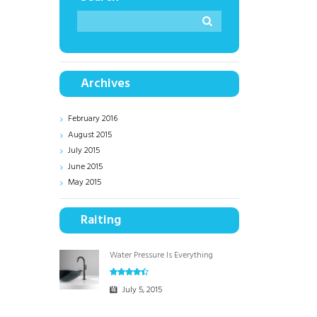
Archives
February
2016
August
2015
July
2015
June
2015
May
2015
Raiting
Water Pressure Is Everything
July 5, 2015