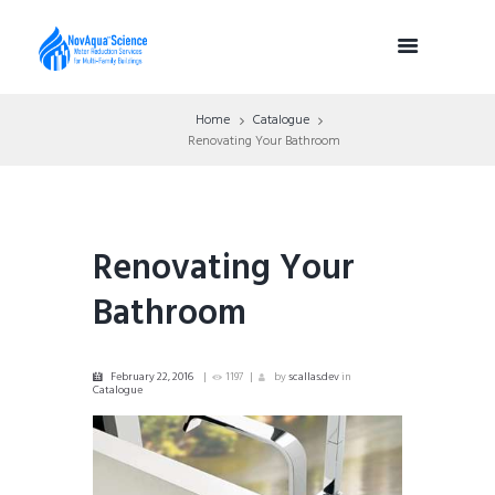
Home
Catalogue
Renovating Your Bathroom
Renovating Your
Bathroom
February 22, 2016
1197
by
scallas.dev
in
Catalogue