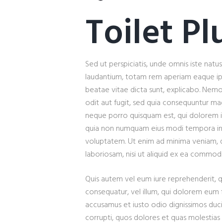
Toilet P
Sed ut perspiciatis, unde omnis iste na
laudantium, totam rem aperiam eaque ipsa
beatae vitae dicta sunt, explicabo. Nemo
odit aut fugit, sed quia consequuntur ma
neque porro quisquam est, qui dolorem ips
quia non numquam eius modi tempora in
voluptatem. Ut enim ad minima veniam, q
laboriosam, nisi ut aliquid ex ea commo
Quis autem vel eum iure reprehenderit, qu
consequatur, vel illum, qui dolorem eum f
accusamus et iusto odio dignissimos duci
corrupti, quos dolores et quas molestias