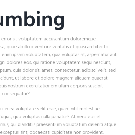
lumbing
tus error sit voluptatem accusantium doloremque
, quae ab illo inventore veritatis et quasi architecto
 enim ipsam voluptatem, quia voluptas sit, aspernatur aut
gni dolores eos, qui ratione voluptatem sequi nesciunt,
um, quia dolor sit, amet, consectetur, adipisci velit, sed
cidunt, ut labore et dolore magnam aliquam quaerat
uis nostrum exercitationem ullam corporis suscipit
di consequatur?
i in ea voluptate velit esse, quam nihil molestiae
ugiat, quo voluptas nulla pariatur? At vero eos et
mus, qui blanditiis praesentium voluptatum deleniti atque
 excepturi sint, obcaecati cupiditate non provident,