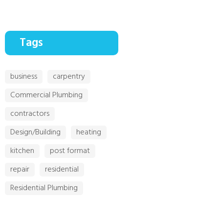
Tags
business
carpentry
Commercial Plumbing
contractors
Design/Building
heating
kitchen
post format
repair
residential
Residential Plumbing