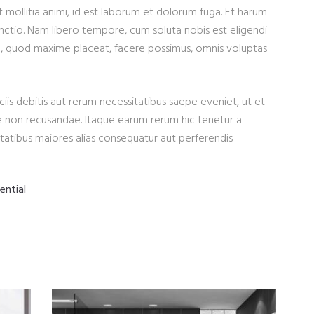
unt mollitia animi, id est laborum et dolorum fuga. Et harum
inctio. Nam libero tempore, cum soluta nobis est eligendi
id, quod maxime placeat, facere possimus, omnis voluptas
is debitis aut rerum necessitatibus saepe eveniet, ut et
e non recusandae. Itaque earum rerum hic tenetur a
ptatibus maiores alias consequatur aut perferendis
ential