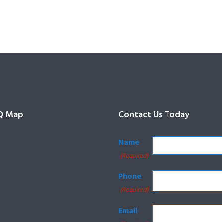
Q Map
Contact Us Today
Name
(Required)
Phone
(Required)
Email